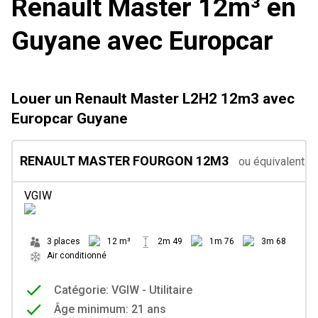
Renault Master 12m³ en
Guyane avec Europcar
Louer un Renault Master L2H2 12m3 avec
Europcar Guyane
RENAULT MASTER FOURGON 12M3
ou équivalent
VGIW
3 places
12 m³
2m 49
1m 76
3m 68
Air conditionné
Catégorie: VGIW - Utilitaire
Âge minimum: 21 ans