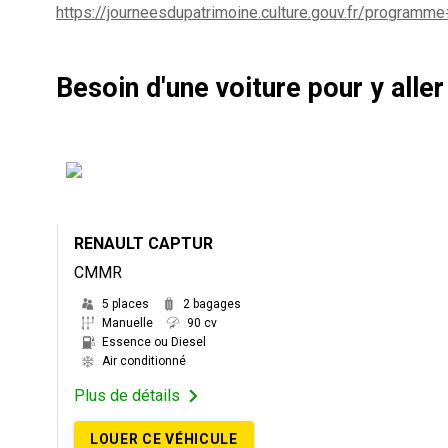
https://journeesdupatrimoine.culture.gouv.fr/program
Besoin d'une voiture pour y aller
RENAULT CAPTUR
CMMR
5 places
2 bagages
Manuelle
90 cv
Essence ou Diesel
Air conditionné
Plus de détails
LOUER CE VÉHICULE