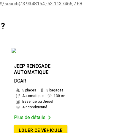
me#/search@3.9348154,-53.1137466,7.68
 ?
JEEP RENEGADE
AUTOMATIQUE
DGAR
5 places
3 bagages
Automatique
130 cv
Essence ou Diesel
Air conditionné
Plus de détails
LOUER CE VÉHICULE