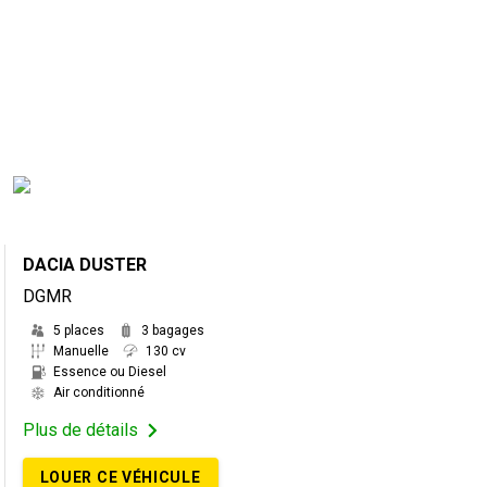
DACIA DUSTER
DGMR
5 places
3 bagages
Manuelle
130 cv
Essence ou Diesel
Air conditionné
Plus de détails
LOUER CE VÉHICULE