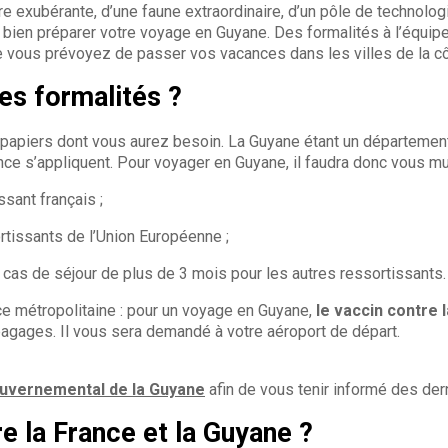
e exubérante, d’une faune extraordinaire, d’un pôle de technolog
ur bien préparer votre voyage en Guyane. Des formalités à l’équi
ue vous prévoyez de passer vos vacances dans les villes de la c
les formalités ?
apiers dont vous aurez besoin. La Guyane étant un département fra
e s’appliquent. Pour voyager en Guyane, il faudra donc vous mun
ssant français ;
rtissants de l’Union Européenne ;
n cas de séjour de plus de 3 mois pour les autres ressortissants.
e métropolitaine : pour un voyage en Guyane,
le vaccin contre l
bagages. Il vous sera demandé à votre aéroport de départ.
ouvernemental de la Guyane
afin de vous tenir informé des der
re la France et la Guyane ?