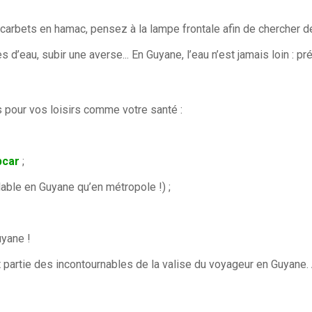
arbets en hamac, pensez à la lampe frontale afin de chercher des
 d’eau, subir une averse... En Guyane, l’eau n’est jamais loin :
es pour vos loisirs comme votre santé :
pcar
;
lable en Guyane qu’en métropole !) ;
uyane !
t partie des incontournables de la valise du voyageur en Guyane. 