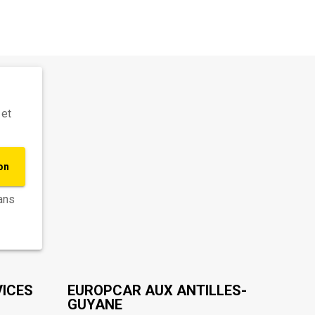
 et
on
ans
VICES
EUROPCAR AUX ANTILLES-
GUYANE