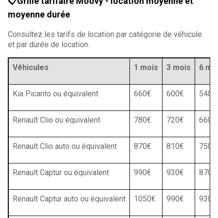
📋Grille tarifaire Moovy - location moyenne et
moyenne durée
Consultez les tarifs de location par catégorie de véhicule
et par durée de location.
Véhicules
1 mois
3 mois
6 mo
Kia Picanto ou équivalent
660€
600€
540€
Renault Clio ou équivalent
780€
720€
660€
Renault Clio auto ou équivalent
870€
810€
750€
Renault Captur ou équivalent
990€
930€
870€
Renault Captur auto ou équivalent
1050€
990€
930€